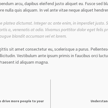
bendum arcu, dapibus eleifend justo aliquet eu. Fusce sed bl
e nulla quis aliquam. In vel ante vitae neque aliquet hendreri
e platea dictumst. Integer ac ante enim, in imperdiet justo. S
bortis a, venenatis at odio. Vivamus porttitor dolor eget felis p
 augue blandit accumsan vel et lorem.
ittis sit amet consectetur eu, scelerisque a purus. Pellentes
sollicitudin. Vestibulum ante ipsum primis in faucibus orci luctu
 Praesent id aliquam magna.
o drive more people to your
Understan