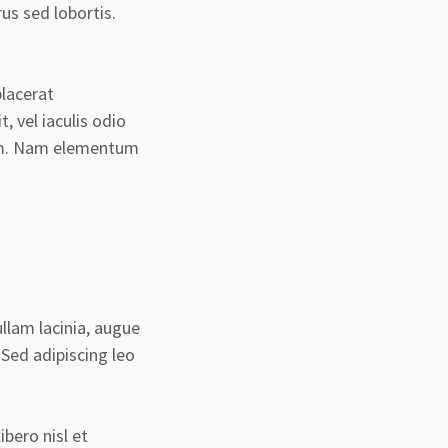
us sed lobortis.
placerat
, vel iaculis odio
sum. Nam elementum
llam lacinia, augue
 Sed adipiscing leo
bero nisl et