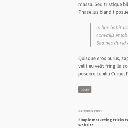
massa. Sed tristique bi
Phasellus blandit posuer
In hac habitass
convallis et lo
Sed nec dui id
Quisque eros purus, sag
velit eu velit fringilla 
posuere cubilia Curae;
#desk
PREVIOUS POST
Simple marketing tricks t
website