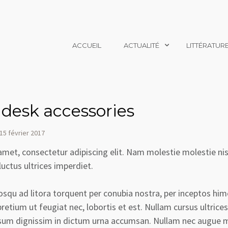
ACCUEIL
ACTUALITÉ
LITTÉRATUR
 desk accessories
15 février 2017
met, consectetur adipiscing elit. Nam molestie molestie nisl
uctus ultrices imperdiet.
iosqu ad litora torquent per conubia nostra, per inceptos hi
pretium ut feugiat nec, lobortis et est. Nullam cursus ultrice
psum dignissim in dictum urna accumsan. Nullam nec augue 