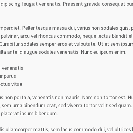
adipiscing feugiat venenatis. Praesent gravida consequat pur
mperdiet. Pellentesque massa dui, varius non sodales quis, 
 pulvinar, arcu vel rhoncus commodo, neque lectus blandit elit
 Curabitur sodales semper eros et vulputate. Ut et sem ip
illa ante id augue sodales venenatis. Nunc eu ipsum enim.
 venenatis
ur purus
ectus vitae
s non porta a, venenatis non mauris. Nam non tortor est. Nu
, sem urna bibendum erat, sed viverra tortor velit sed quam.
 placerat ipsum bibendum.
s ullamcorper mattis, sem lacus commodo dui, vel ultrices li