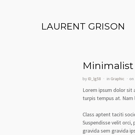
LAURENT GRISON
Minimalist
by
ID_lg58
in
Graphic
on
Lorem ipsum dolor sit a
turpis tempus at. Nam l
Class aptent taciti soc
Suspendisse velit orci, 
gravida sem gravida i