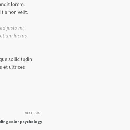
andit lorem.
t a non velit.
ed justo mi,
retium luctus.
que sollicitudin
s et ultrices
NEXT POST
ding color psychology