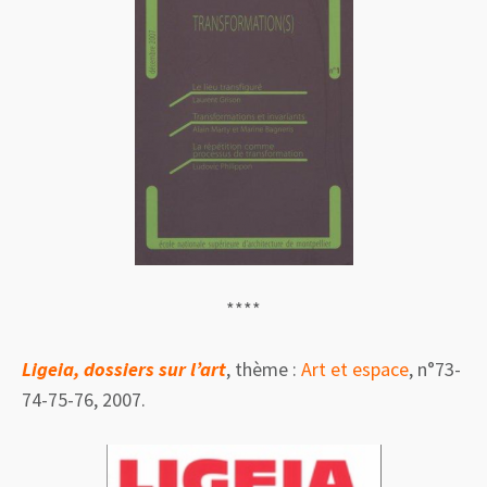
****
Ligeia, dossiers sur l’art
, thème :
Art et espace
, n°73-
74-75-76, 2007.