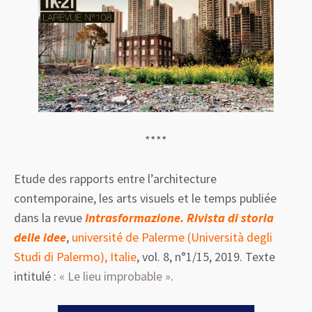
****
Etude des rapports entre l’architecture
contemporaine, les arts visuels et le temps publiée
dans la revue
Intrasformazione. Rivista di storia
delle idee
,
université de Palerme (Università degli
Studi di Palermo), Italie
, vol. 8, n°1/15, 2019. Texte
intitulé :
« Le lieu improbable »
.